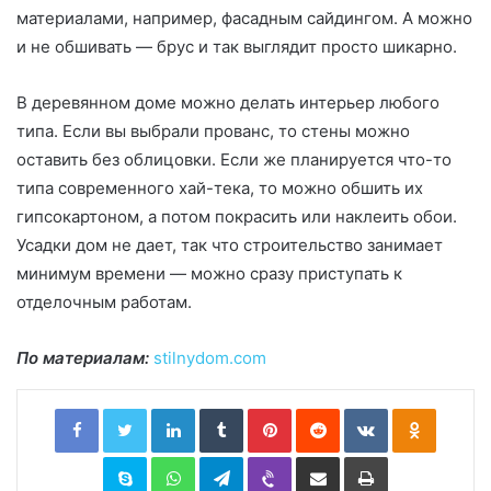
материалами, например, фасадным сайдингом. А можно
и не обшивать — брус и так выглядит просто шикарно.
В деревянном доме можно делать интерьер любого
типа. Если вы выбрали прованс, то стены можно
оставить без облицовки. Если же планируется что-то
типа современного хай-тека, то можно обшить их
гипсокартоном, а потом покрасить или наклеить обои.
Усадки дом не дает, так что строительство занимает
минимум времени — можно сразу приступать к
отделочным работам.
По материалам:
stilnydom.com
Facebook
Twitter
LinkedIn
Tumblr
Pinterest
Reddit
VKontakte
Odnoklassniki
Skype
WhatsApp
Telegram
Viber
Share via Email
Print