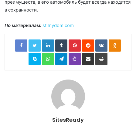
преимуществ, а его автомобиль будет всегда находится
в сохранности.
По материалам:
stilnydom.com
Facebook
Twitter
LinkedIn
Tumblr
Pinterest
Reddit
VKontakte
Odnoklassniki
Skype
WhatsApp
Telegram
Viber
Share via Email
Print
SitesReady