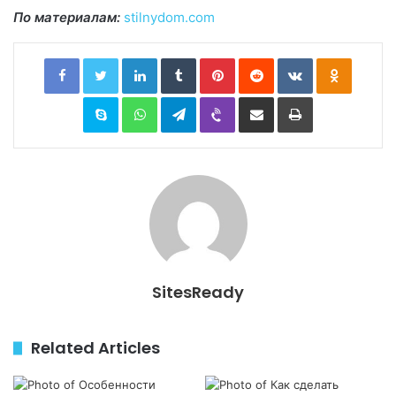
По материалам:
stilnydom.com
Facebook
Twitter
LinkedIn
Tumblr
Pinterest
Reddit
VKontakte
Odnoklassniki
Skype
WhatsApp
Telegram
Viber
Share via Email
Print
SitesReady
Related Articles