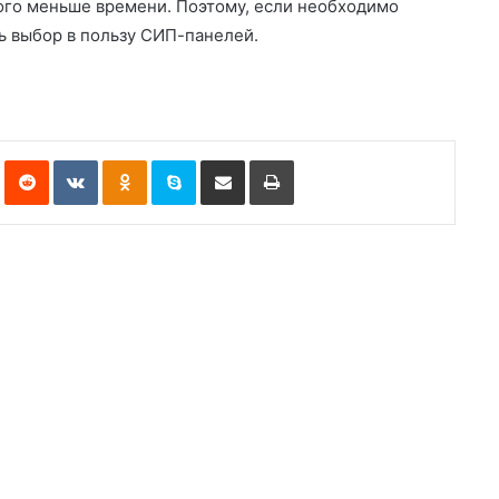
ого меньше времени. Поэтому, если необходимо
ь выбор в пользу СИП-панелей.
Pinterest
Reddit
VKontakte
Odnoklassniki
Skype
Share via Email
Print