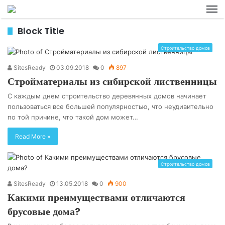
M
Block Title
Строительство домов
SitesReady
03.09.2018
0
897
Стройматериалы из сибирской лиственницы
С каждым днем строительство деревянных домов начинает
пользоваться все большей популярностью, что неудивительно
по той причине, что такой дом может…
Read More »
Строительство домов
SitesReady
13.05.2018
0
900
Какими преимуществами отличаются
брусовые дома?